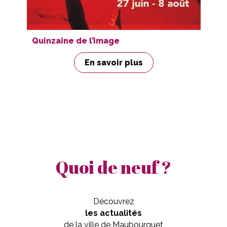
Quinzaine de l’image
Ou
En savoir plus
Quoi de neuf ?
Découvrez
les actualités
de la ville de Maubourguet