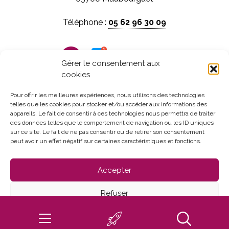
Téléphone :
05 62 96 30 09
Panneau pocket
Gérer le consentement aux
cookies
Horaires d'ouverture :
Du lundi au vendredi
Pour offrir les meilleures expériences, nous utilisons des technologies
telles que les cookies pour stocker et/ou accéder aux informations des
de 8h30 à 12h et de 13h30 à 17h30
appareils. Le fait de consentir à ces technologies nous permettra de traiter
des données telles que le comportement de navigation ou les ID uniques
sur ce site. Le fait de ne pas consentir ou de retirer son consentement
peut avoir un effet négatif sur certaines caractéristiques et fonctions.
Accepter
Refuser
Mentions Légales
Politique de confidentialité
Voir les préférences
Politique de cookies (UE)