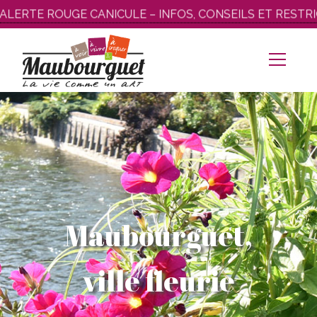
Aller
LERTE ROUGE CANICULE – INFOS, CONSEILS ET RESTRIC
au
contenu
Maubourguet,
ville fleurie