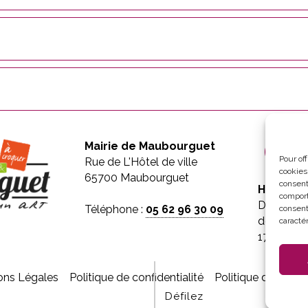
Mairie de Maubourguet
Pour of
Rue de L'Hôtel de ville
cookies
65700 Maubourguet
consent
Horaires 
comport
Du lundi 
Téléphone :
05 62 96 30 09
consent
de 8h30 à
caractér
17h30
ons Légales
Politique de confidentialité
Politique de cooki
Défilez