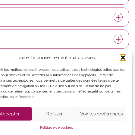
Gérer le consentement aux cookies
Panneau pocket
frir les meilleures expériences, nous utilisons des technologies telles que les
 pour stocker et/ou accéder aux informations des appareils. Le fait de
ir à ces technologies nous permettra de traiter des données telles que le
d'ouverture :
ement de navigation ou les ID uniques sur ce site. Le fait de ne pas
au vendredi
ir ou de retirer son consentement peut avoir un effet négatif sur certaines
 12h et de 13h30 à
istiques et fonctions.
Accepter
Refuser
Voir les préférences
es (UE)
Politique de cookies