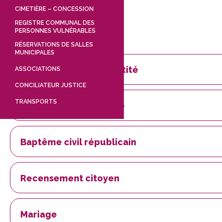
CIMETIÈRE – CONCESSION
REGISTRE COMMUNAL DES
PERSONNES VULNÉRABLES
RÉSERVATIONS DE SALLES
MUNICIPALES
Carte Nationale d’Identité
ASSOCIATIONS
CONCILIATEUR JUSTICE
TRANSPORTS
Passeport biométrique
Baptême civil républicain
Recensement citoyen
Mariage