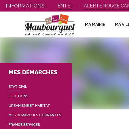
Aller
INFORMATIONS :
BOUSCARRET SE RÉINVENTE !
ALERTE ROUGE CANICU
au
contenu
MA MAIRIE
MA VIL
MES DÉMARCHES
ÉTAT CIVIL
ÉLECTIONS
URBANISME ET HABITAT
MES DÉMARCHES COURANTES
FRANCE SERVICES