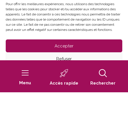
Du lundi au vendredi
Pour offrir les meilleures expériences, nous utilisons des technologies
telles que les cookies pour stocker et/ou accéder aux informations des
de 8h30 à 12h et de 13h30 à 17h30
appareils. Le fait de consentir à ces technologies nous permettra de traiter
des données telles que le comportement de navigation ou les ID uniques
sur ce site. Le fait de ne pas consentir ou de retirer son consentement
peut avoir un effet négatif sur certaines caractéristiques et fonctions.
Accepter
Refuser
Mentions Légales
Politique de confidentialité
Voir les préférences
Politique de cookies (UE)
Menu
Accès rapide
Rechercher
Défilez
Politique de cookies