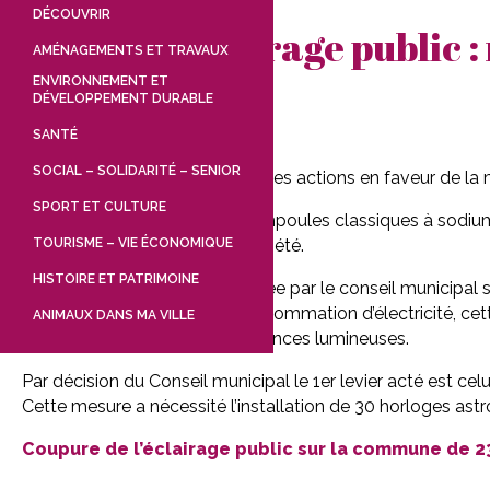
DÉCOUVRIR
Eclairage public :
AMÉNAGEMENTS ET TRAVAUX
ENVIRONNEMENT ET
DÉVELOPPEMENT DURABLE
SANTÉ
SOCIAL – SOLIDARITÉ – SENIOR
La ville de Maubourguet initie des actions en faveur de l
SPORT ET CULTURE
Après le remplacement des ampoules classiques à sodium
s’engager dans un plan de sobriété.
TOURISME – VIE ÉCONOMIQUE
HISTOIRE ET PATRIMOINE
Une réflexion a ainsi été engagée par le conseil municipal su
réduction de la facture de consommation d’électricité, cet
ANIMAUX DANS MA VILLE
serre et la lutte contre les nuisances lumineuses.
Par décision du Conseil municipal le 1er levier acté est celu
Cette mesure a nécessité l’installation de 30 horloges as
Coupure de l’éclairage public sur la commune de 2