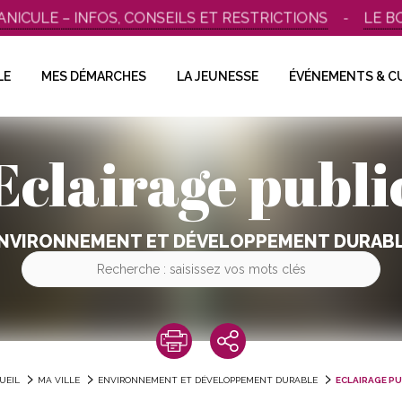
ICULE – INFOS, CONSEILS ET RESTRICTIONS
LE BO
LE
MES DÉMARCHES
LA JEUNESSE
ÉVÉNEMENTS & C
Eclairage publi
NVIRONNEMENT ET DÉVELOPPEMENT DURAB
UEIL
MA VILLE
ENVIRONNEMENT ET DÉVELOPPEMENT DURABLE
ECLAIRAGE PU