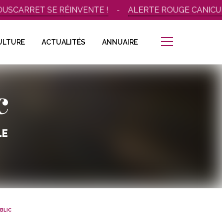
USCARRET SE RÉINVENTE !
ALERTE ROUGE CANICULE
ULTURE
ACTUALITÉS
ANNUAIRE
c
LE
BLIC