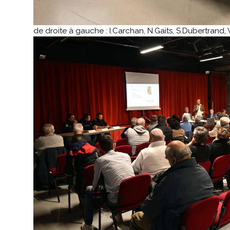
de droite à gauche : I.Carchan, N.Gaits, S.Dubertrand,