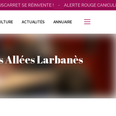
RRET SE RÉINVENTE !
ALERTE ROUGE CANICULE – I
ULTURE
ACTUALITÉS
ANNUAIRE
s Allées Larbanès