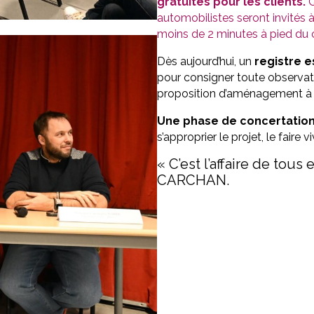
gratuites pour les clients.
Q
automobilistes seront invités à 
moins de 2 minutes à pied du c
Dès aujourd’hui, un
registre e
pour consigner toute observati
proposition d’aménagement à v
Une phase de concertation
s’approprier le projet, le faire
« C’est l’affaire de tous
CARCHAN.