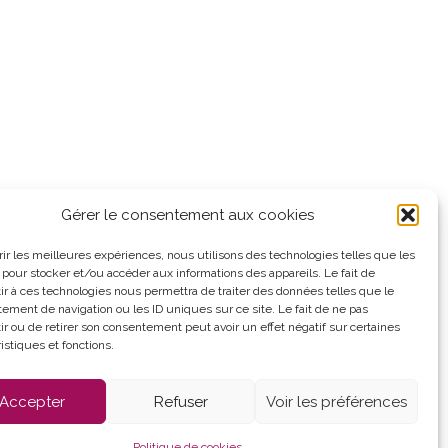
Gérer le consentement aux cookies
Panneau pocket
frir les meilleures expériences, nous utilisons des technologies telles que les
 pour stocker et/ou accéder aux informations des appareils. Le fait de
ir à ces technologies nous permettra de traiter des données telles que le
d'ouverture :
ement de navigation ou les ID uniques sur ce site. Le fait de ne pas
au vendredi
ir ou de retirer son consentement peut avoir un effet négatif sur certaines
 12h et de 13h30 à
istiques et fonctions.
Accepter
Refuser
Voir les préférences
es (UE)
Politique de cookies