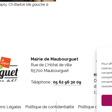
haply, Ch.Barbé
(de gauche à
Mairie de Maubourguet
Pour of
Rue de L'Hôtel de ville
cookies
65700 Maubourguet
consent
Horaires 
comport
Du lundi 
Téléphone :
05 62 96 30 09
consent
de 8h30 à
caractér
17h30
ons Légales
Politique de confidentialité
Politique de cooki