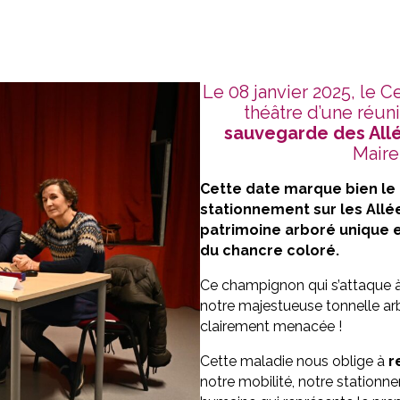
Le 08 janvier 2025, le 
théâtre d’une réuni
sauvegarde des All
Maire
Cette date marque bien le 
stationnement sur les Allé
patrimoine arboré unique e
du chancre coloré.
Ce champignon qui s’attaque 
notre majestueuse tonnelle a
clairement menacée !
Cette maladie nous oblige à
r
notre mobilité, notre stationnem