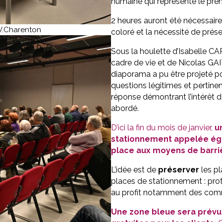
humaine qui représente le prem
2 heures auront été nécessair
 V.Charenton
coloré et la nécessité de prés
Sous la houlette d’Isabelle C
cadre de vie et de Nicolas GAI
diaporama a pu être projeté p
questions légitimes et pertine
réponse démontrant l’intérêt d
abordé.
D’ici la fin du mois de janvier,
u
stationnement appelée éga
place aux moyens de barri
L’idée est de
préserver
les pl
places de stationnement : prot
au profit notamment des comm
Une zone bleue sera prévue 