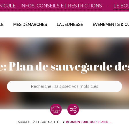
E – INFOS, CONSEILS ET RESTRICTIONS
LE BOUSCA
LE
MES DÉMARCHES
LA JEUNESSE
ÉVÉNEMENTS & C
: Plan de sauvegarde de
ACCUEIL
LES ACTUALITÉS
RÉUNION PUBLIQUE: PLAN D...