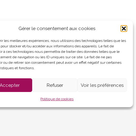
Gérer le consentement aux cookies
Panneau pocket
frir les meilleures expériences, nous utilisons des technologies telles que les
 pour stocker et/ou accéder aux informations des appareils. Le fait de
ir à ces technologies nous permettra de traiter des données telles que le
d'ouverture :
ement de navigation ou les ID uniques sur ce site. Le fait de ne pas
au vendredi
ir ou de retirer son consentement peut avoir un effet négatif sur certaines
 12h et de 13h30 à
istiques et fonctions.
Accepter
Refuser
Voir les préférences
es (UE)
Politique de cookies