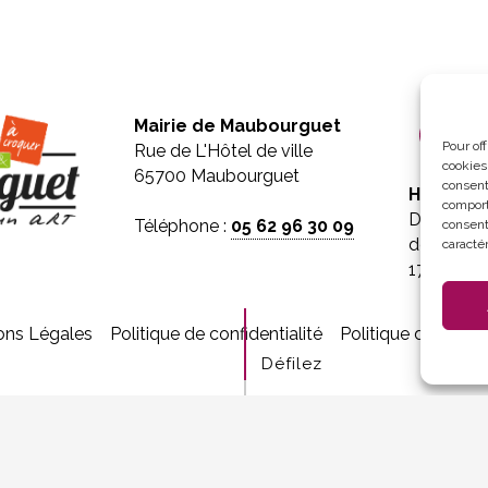
Mairie de Maubourguet
Pour of
Rue de L'Hôtel de ville
cookies
65700 Maubourguet
consent
Horaires 
comport
Du lundi 
Téléphone :
05 62 96 30 09
consent
de 8h30 à
caractér
17h30
ons Légales
Politique de confidentialité
Politique de cooki
Défilez