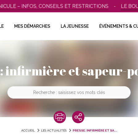
LE – INFOS, CONSEILS ET RESTRICTIONS
LE BOUSCA
LE
MES DÉMARCHES
LA JEUNESSE
ÉVÉNEMENTS & C
: infirmière et sapeur-
ACCUEIL
LES ACTUALITÉS
PRESSE: INFIRMIÈRE ET SA...