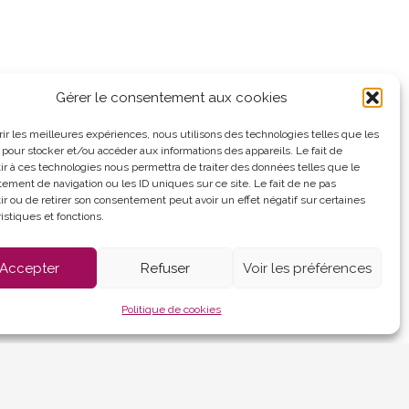
Gérer le consentement aux cookies
Panneau pocket
frir les meilleures expériences, nous utilisons des technologies telles que les
 pour stocker et/ou accéder aux informations des appareils. Le fait de
ir à ces technologies nous permettra de traiter des données telles que le
d'ouverture :
ement de navigation ou les ID uniques sur ce site. Le fait de ne pas
au vendredi
ir ou de retirer son consentement peut avoir un effet négatif sur certaines
 12h et de 13h30 à
istiques et fonctions.
Accepter
Refuser
Voir les préférences
es (UE)
Politique de cookies