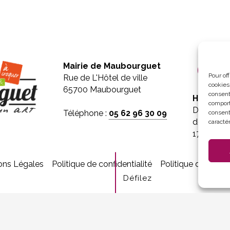
Mairie de Maubourguet
Pour of
Rue de L'Hôtel de ville
cookies
65700 Maubourguet
consent
Horaires 
comport
Du lundi 
Téléphone :
05 62 96 30 09
consent
de 8h30 à
caractér
17h30
ons Légales
Politique de confidentialité
Politique de cooki
Défilez