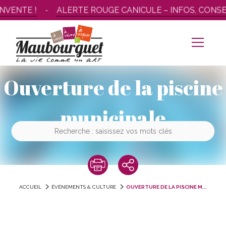
Aller
VENTE !
ALERTE ROUGE CANICULE – INFOS, CONSEI
au
contenu
Ouverture de la piscine
municipale
ACCUEIL
ÉVÉNEMENTS & CULTURE
OUVERTURE DE LA PISCINE M...