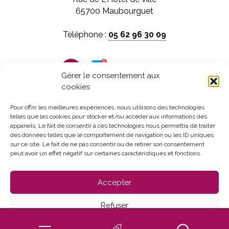
65700 Maubourguet
Téléphone :
05 62 96 30 09
Panneau pocket
Gérer le consentement aux
cookies
Horaires d'ouverture :
Du lundi au vendredi
Pour offrir les meilleures expériences, nous utilisons des technologies
telles que les cookies pour stocker et/ou accéder aux informations des
de 8h30 à 12h et de 13h30 à 17h30
appareils. Le fait de consentir à ces technologies nous permettra de traiter
des données telles que le comportement de navigation ou les ID uniques
sur ce site. Le fait de ne pas consentir ou de retirer son consentement
peut avoir un effet négatif sur certaines caractéristiques et fonctions.
Accepter
Refuser
Mentions Légales
Politique de confidentialité
Voir les préférences