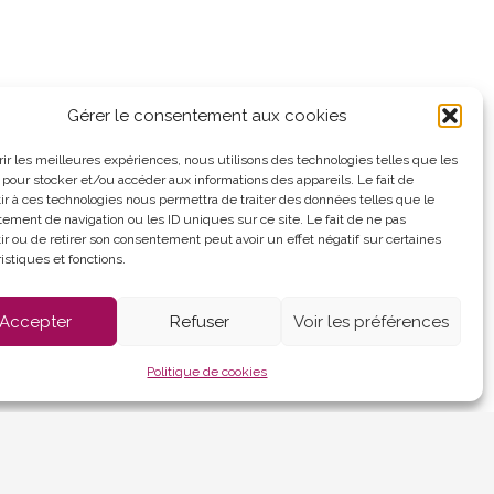
Gérer le consentement aux cookies
Panneau pocket
frir les meilleures expériences, nous utilisons des technologies telles que les
 pour stocker et/ou accéder aux informations des appareils. Le fait de
ir à ces technologies nous permettra de traiter des données telles que le
d'ouverture :
ement de navigation ou les ID uniques sur ce site. Le fait de ne pas
au vendredi
ir ou de retirer son consentement peut avoir un effet négatif sur certaines
 12h et de 13h30 à
istiques et fonctions.
Accepter
Refuser
Voir les préférences
es (UE)
Politique de cookies