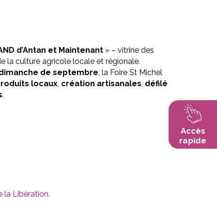
ND d’Antan et Maintenant
» – vitrine des
de la culture agricole locale et régionale.
 dimanche de septembre
, la Foire St Michel
roduits locaux
,
création artisanales
,
défilé
s
.
Accès
rapide
la Libération.