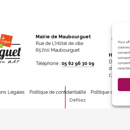
Mairie de Maubourguet
Pour of
Rue de L'Hôtel de ville
cookies
65700 Maubourguet
consent
Horaires 
comport
Du lundi 
Téléphone :
05 62 96 30 09
consent
de 8h30 à
caractér
17h30
ons Légales
Politique de confidentialité
Politique de cooki
Défilez