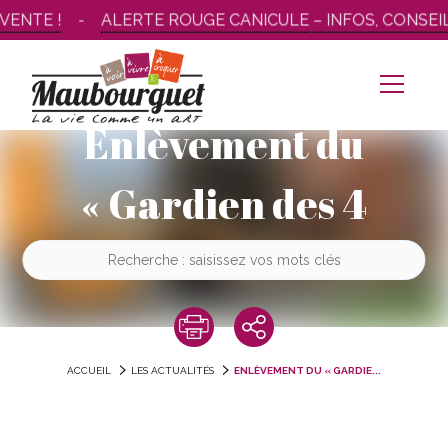
Aller
ENTE !
ALERTE ROUGE CANICULE – INFOS, CONSEIL
au
contenu
Enlèvement du
« Gardien des 4
chemins »
ACCUEIL
LES ACTUALITÉS
ENLÈVEMENT DU « GARDIE...