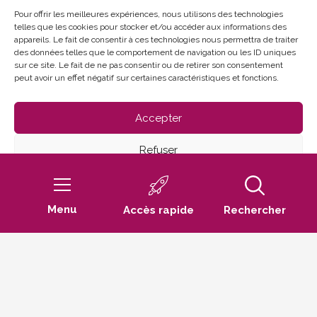
Du lundi au vendredi
Pour offrir les meilleures expériences, nous utilisons des technologies
telles que les cookies pour stocker et/ou accéder aux informations des
de 8h30 à 12h et de 13h30 à 17h30
appareils. Le fait de consentir à ces technologies nous permettra de traiter
des données telles que le comportement de navigation ou les ID uniques
sur ce site. Le fait de ne pas consentir ou de retirer son consentement
peut avoir un effet négatif sur certaines caractéristiques et fonctions.
Accepter
Refuser
Mentions Légales
Politique de confidentialité
Voir les préférences
Politique de cookies (UE)
Menu
Accès rapide
Rechercher
Défilez
Politique de cookies