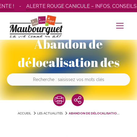
Aller
TE !
ALERTE ROUGE CANICULE – INFOS, CONSEILS 
au
contenu
Abandon de
délocalisation des
facteurs
ACCUEIL
LES ACTUALITÉS
ABANDON DE DÉLOCALISATIO...