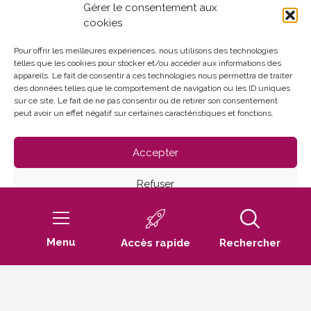
Gérer le consentement aux
cookies
Horaires d'ouverture :
Du lundi au vendredi
Pour offrir les meilleures expériences, nous utilisons des technologies
telles que les cookies pour stocker et/ou accéder aux informations des
de 8h30 à 12h et de 13h30 à 17h30
appareils. Le fait de consentir à ces technologies nous permettra de traiter
des données telles que le comportement de navigation ou les ID uniques
sur ce site. Le fait de ne pas consentir ou de retirer son consentement
peut avoir un effet négatif sur certaines caractéristiques et fonctions.
Accepter
Refuser
Mentions Légales
Politique de confidentialité
Voir les préférences
Politique de cookies (UE)
Menu
Accès rapide
Rechercher
Défilez
Politique de cookies