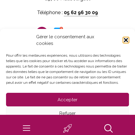
Téléphone :
05 62 96 30 09
Panneau pocket
Gérer le consentement aux
cookies
Horaires d'ouverture :
Du lundi au vendredi
Pour offrir les meilleures expériences, nous utilisons des technologies
telles que les cookies pour stocker et/ou accéder aux informations des
de 8h30 à 12h et de 13h30 à 17h30
appareils. Le fait de consentir à ces technologies nous permettra de traiter
des données telles que le comportement de navigation ou les ID uniques
sur ce site. Le fait de ne pas consentir ou de retirer son consentement
peut avoir un effet négatif sur certaines caractéristiques et fonctions.
Accepter
Refuser
Mentions Légales
Politique de confidentialité
Voir les préférences
Politique de cookies (UE)