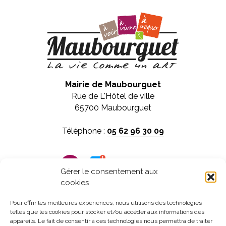
Mairie de Maubourguet
Rue de L'Hôtel de ville
65700 Maubourguet
Téléphone :
05 62 96 30 09
Panneau pocket
Gérer le consentement aux
cookies
Horaires d'ouverture :
Du lundi au vendredi
Pour offrir les meilleures expériences, nous utilisons des technologies
telles que les cookies pour stocker et/ou accéder aux informations des
de 8h30 à 12h et de 13h30 à 17h30
appareils. Le fait de consentir à ces technologies nous permettra de traiter