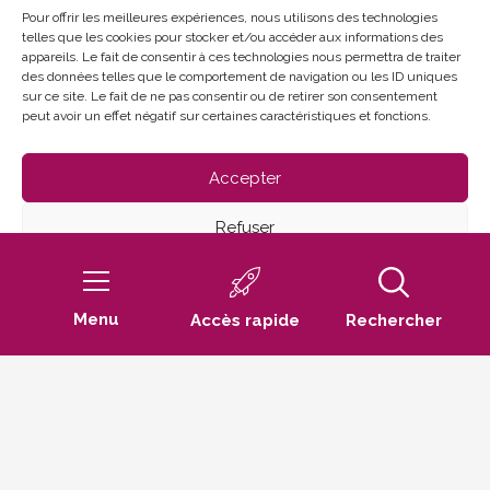
Du lundi au vendredi
Pour offrir les meilleures expériences, nous utilisons des technologies
telles que les cookies pour stocker et/ou accéder aux informations des
de 8h30 à 12h et de 13h30 à 17h30
appareils. Le fait de consentir à ces technologies nous permettra de traiter
des données telles que le comportement de navigation ou les ID uniques
sur ce site. Le fait de ne pas consentir ou de retirer son consentement
peut avoir un effet négatif sur certaines caractéristiques et fonctions.
Accepter
Refuser
Mentions Légales
Politique de confidentialité
Voir les préférences
Politique de cookies (UE)
Menu
Accès rapide
Rechercher
Défilez
Politique de cookies