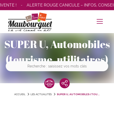
Aller
VENTE !
ALERTE ROUGE CANICULE – INFOS, CONSEI
au
contenu
SUPER U, Automobiles
(tourisme, utilitaires)
ACCUEIL
LES ACTUALITÉS
SUPER U, AUTOMOBILES (TOU...